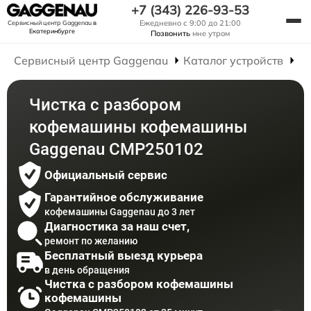
+7 (343) 226-93-53
Ежедневно с 9:00 до 21:00
Сервисный центр Gaggenau
в
Екатеринбурге
Позвонить
мне утром
Сервисный центр Gaggenau
Каталог устройств
Р
Чистка с разбором
кофемашины кофемашины
Gaggenau CMP250102
Официальный сервис
Гарантийное обслуживание
кофемашины Gaggenau до 3 лет
Диагностика за наш счет,
ремонт по желанию
Бесплатный выезд курьера
в день обращения
Чистка с разбором кофемашины
кофемашины