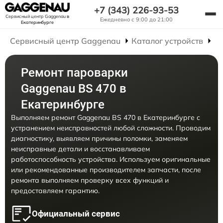
+7 (343) 226-93-53
Сервисный центр Gaggenau
в
Ежедневно с 9:00 до 21:00
Екатеринбурге
Сервисный центр Gaggenau
Каталог устройств
Р
Ремонт пароварки
Gaggenau BS 470 в
Екатеринбурге
Выполняем ремонт Gaggenau BS 470 в Екатеринбурге с
устранением неисправностей любой сложности. Проводим
диагностику, выявляем причины поломки, заменяем
неисправные детали и восстанавливаем
работоспособность устройства. Используем оригинальные
или рекомендованные производителем запчасти, после
ремонта выполняем проверку всех функций и
предоставляем гарантию.
Официальный сервис