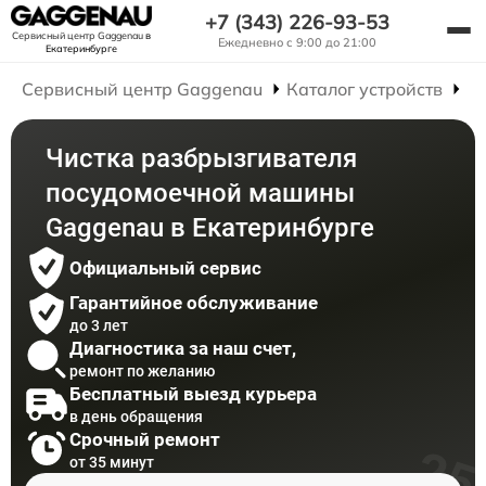
+7 (343) 226-93-53
Сервисный центр Gaggenau
в
Ежедневно с 9:00 до 21:00
Екатеринбурге
Сервисный центр Gaggenau
Каталог устройств
Р
Чистка разбрызгивателя
посудомоечной машины
Gaggenau в Екатеринбурге
Официальный сервис
Гарантийное обслуживание
до 3 лет
Диагностика за наш счет,
ремонт по желанию
Бесплатный выезд курьера
в день обращения
Срочный ремонт
от 35 минут