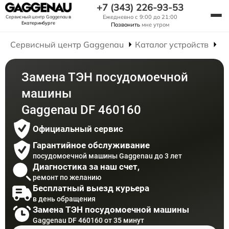
+7 (343) 226-93-53
Ежедневно с 9:00 до 21:00
Сервисный центр Gaggenau
в
Екатеринбурге
Позвонить
мне утром
Сервисный центр Gaggenau
Каталог устройств
Р
Замена ТЭН посудомоечной
машины
Gaggenau DF 460160
Официальный сервис
Гарантийное обслуживание
посудомоечной машины Gaggenau до 3 лет
Диагностика за наш счет,
ремонт по желанию
Бесплатный выезд курьера
в день обращения
Замена ТЭН посудомоечной машины
Gaggenau DF 460160 от 35 минут