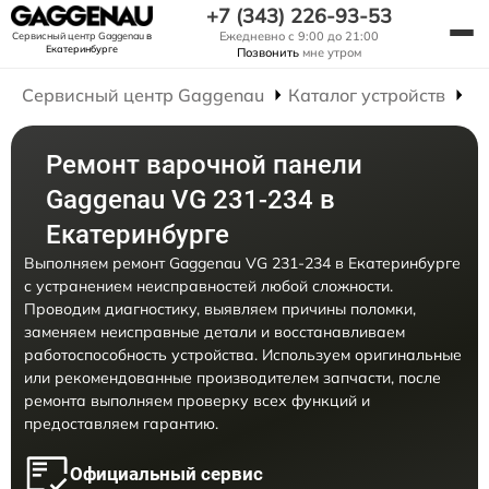
+7 (343) 226-93-53
Ежедневно с 9:00 до 21:00
Сервисный центр Gaggenau
в
Екатеринбурге
Позвонить
мне утром
Сервисный центр Gaggenau
Каталог устройств
Р
Ремонт варочной панели
Gaggenau VG 231-234 в
Екатеринбурге
Выполняем ремонт Gaggenau VG 231-234 в Екатеринбурге
с устранением неисправностей любой сложности.
Проводим диагностику, выявляем причины поломки,
заменяем неисправные детали и восстанавливаем
работоспособность устройства. Используем оригинальные
или рекомендованные производителем запчасти, после
ремонта выполняем проверку всех функций и
предоставляем гарантию.
Официальный сервис