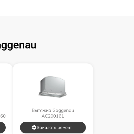
ggenau
Вытяжка Gaggenau
160
AC200161
Заказать ремонт